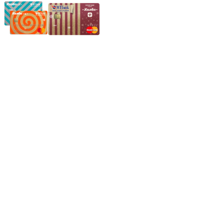
Частное производственное унитарное предприятие
"Энергостройкомплекс"
Юридический адрес: 213805, г. Бобруйск, пер. Расковой, 9
УНН 790313889
Свидетельство о регистрации
790313889 от 14.03.2006 г.
Регистрирующий орган: Бобруйский горисполком,
Зарегестрирован в торговом реестре 29.02.2016