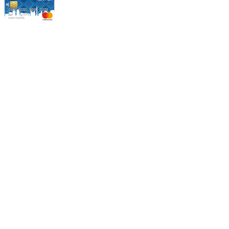
Режим работы:
Пн.-Пт.: 8.00-17.00
Сб: 9.00-14.00,
Вс.: Выходной.
*Прием заказа через корзину сайта, круглосуточно.
*Если интересуещего вас товара нет в наличии, свяжитесь с
нашим менеджером или оставьте сообщение по электронной
почте, в рабочее время ваше сообщение будет обработано.