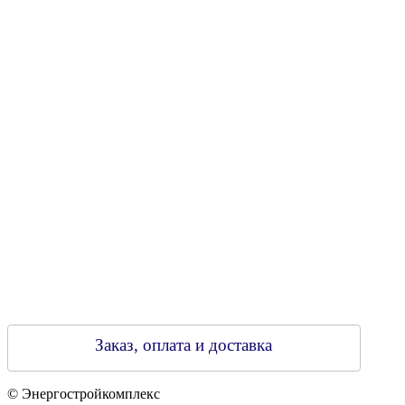
УНН 790313889
Свидетельство о регистрации
790313889 от 14.03.2006 г.
Регистрирующий орган: Бобруйский горисполком,
Зарегестрирован в торговом реестре 29.02.2016
Заказ, оплата и доставка
© Энергостройкомплекс