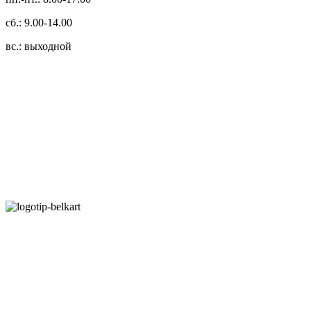
сб.: 9.00-14.00
вс.: выходной
3.14zdc
Способы оплаты:
Безналичный банковский перевод
Наличными денежными средствами при самовывозе
Банковской пластиковой карточкой в режиме "онлайн"
АИС "Расчет" (ЕРИП)
Карты рассрочки:
Режим работы: