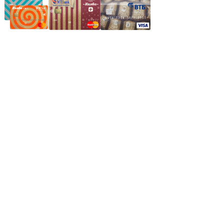
Частное производственное унитарное предприятие
"Энергостройкомплекс"
Юридический адрес: 213805, г. Бобруйск, пер. Расковой, 9
УНН 790313889
Свидетельство о регистрации
790313889 от 14.03.2006 г.
Регистрирующий орган: Бобруйский горисполком,
Зарегестрирован в торговом реестре 29.02.2016