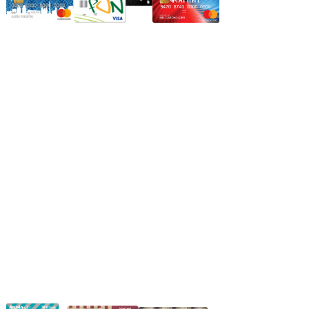
Режим работы:
Пн.-Пт.: 8.00-17.00
Сб: 9.00-14.00,
Вс.: Выходной.
*Прием заказа через корзину сайта, круглосуточно.
*Если интересуещего вас товара нет в наличии, свяжитесь с
нашим менеджером или оставьте сообщение по электронной
почте, в рабочее время ваше сообщение будет обработано.