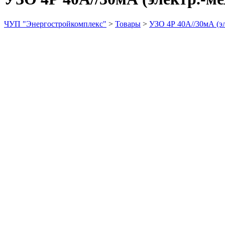
ЧУП "Энергостройкомплекс"
>
Товары
>
УЗО 4Р 40А//30мА (эл