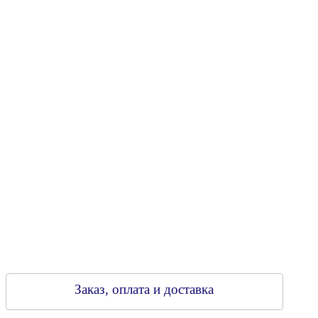
Юридический адрес: 213805, г. Бобруйск, пер. Расковой, 9
УНН 790313889
Свидетельство о регистрации
790313889 от 14.03.2006 г.
Регистрирующий орган: Бобруйский горисполком,
Зарегестрирован в торговом реестре 29.02.2016
Заказ, оплата и доставка