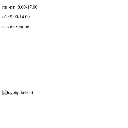
пн.-пт.: 8.00-17.00
сб.: 9.00-14.00
вс.: выходной
3.14zdc
Способы оплаты:
Безналичный банковский перевод
Наличными денежными средствами при самовывозе
Банковской пластиковой карточкой в режиме "онлайн"
АИС "Расчет" (ЕРИП)
Карты рассрочки:
Режим работы: