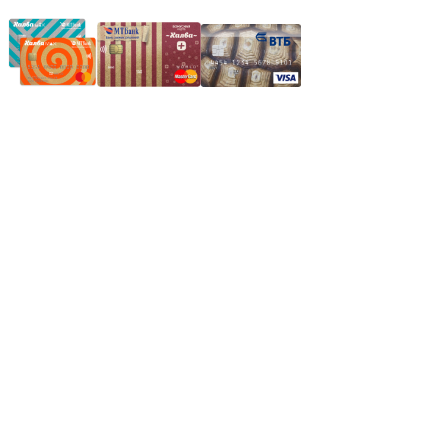
Частное производственное унитарное предприятие
"Энергостройкомплекс"
Юридический адрес: 213805, г. Бобруйск, пер. Расковой, 9
УНН 790313889
Свидетельство о регистрации
790313889 от 14.03.2006 г.
Регистрирующий орган: Бобруйский горисполком,
Зарегестрирован в торговом реестре 29.02.2016