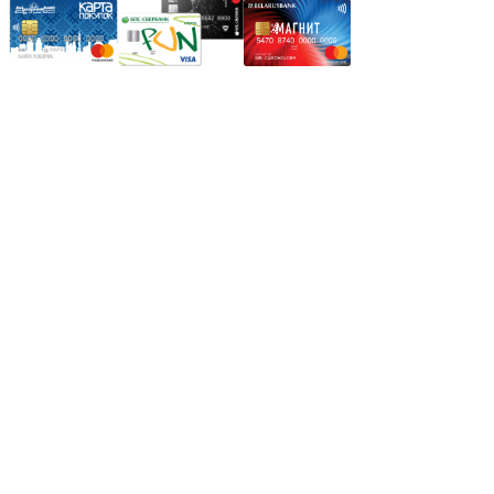
Режим работы:
Пн.-Пт.: 8.00-17.00
Сб: 9.00-14.00,
Вс.: Выходной.
*Прием заказа через корзину сайта, круглосуточно.
*Если интересуещего вас товара нет в наличии, свяжитесь с
нашим менеджером или оставьте сообщение по электронной
почте, в рабочее время ваше сообщение будет обработано.