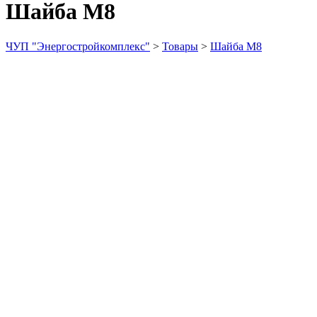
Шайба М8
ЧУП "Энергостройкомплекс"
>
Товары
>
Шайба М8