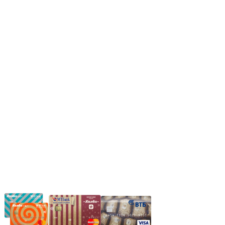
Режим работы:
Пн.-Пт.: 8.00-17.00
Сб: 9.00-14.00,
Вс.: Выходной.
*Прием заказа через корзину сайта, круглосуточно.
*Если интересуещего вас товара нет в наличии, свяжитесь с
нашим менеджером или оставьте сообщение по электронной
почте, в рабочее время ваше сообщение будет обработано.