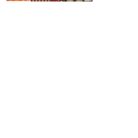
Частное производственное унитарное предприятие
"Энергостройкомплекс"
Юридический адрес: 213805, г. Бобруйск, пер. Расковой, 9
УНН 790313889
Свидетельство о регистрации
790313889 от 14.03.2006 г.
Регистрирующий орган: Бобруйский горисполком,
Зарегестрирован в торговом реестре 29.02.2016