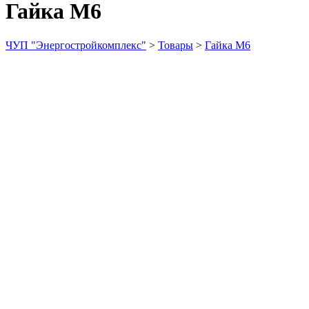
Гайка М6
ЧУП "Энергостройкомплекс"
>
Товары
>
Гайка М6