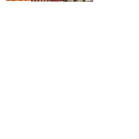
Частное производственное унитарное предприятие
"Энергостройкомплекс"
Юридический адрес: 213805, г. Бобруйск, пер. Расковой, 9
УНН 790313889
Свидетельство о регистрации
790313889 от 14.03.2006 г.
Регистрирующий орган: Бобруйский горисполком,
Зарегестрирован в торговом реестре 29.02.2016