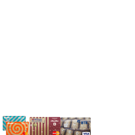
Режим работы:
Пн.-Пт.: 8.00-17.00
Сб: 9.00-14.00,
Вс.: Выходной.
*Прием заказа через корзину сайта, круглосуточно.
*Если интересуещего вас товара нет в наличии, свяжитесь с
нашим менеджером или оставьте сообщение по электронной
почте, в рабочее время ваше сообщение будет обработано.