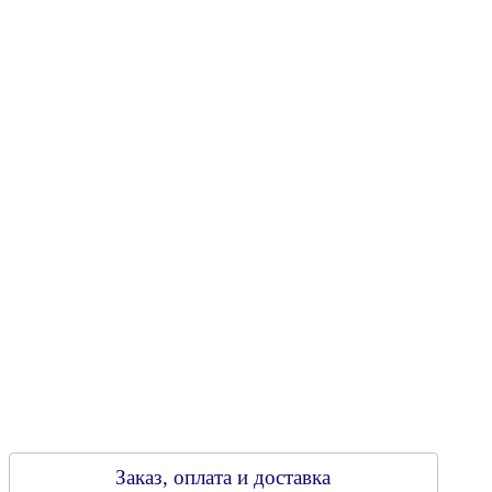
"Энергостройкомплекс"
Юридический адрес: 213805, г. Бобруйск, пер. Расковой, 9
УНН 790313889
Свидетельство о регистрации
790313889 от 14.03.2006 г.
Регистрирующий орган: Бобруйский горисполком,
Зарегестрирован в торговом реестре 29.02.2016
Заказ, оплата и доставка