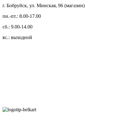
г. Бобруйск, ул. Минская, 96 (магазин)
пн.-пт.: 8.00-17.00
сб.: 9.00-14.00
вс.: выходной
3.14zdc
Способы оплаты:
Безналичный банковский перевод
Наличными денежными средствами при самовывозе
Банковской пластиковой карточкой в режиме "онлайн"
АИС "Расчет" (ЕРИП)
Карты рассрочки: