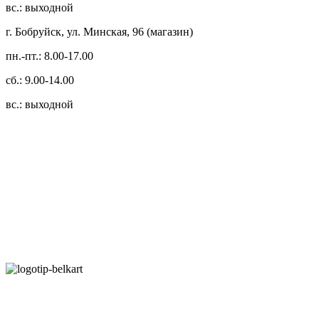
вс.: выходной
г. Бобруйск, ул. Минская, 96 (магазин)
пн.-пт.: 8.00-17.00
сб.: 9.00-14.00
вс.: выходной
3.14zdc
Способы оплаты:
Безналичный банковский перевод
Наличными денежными средствами при самовывозе
Банковской пластиковой карточкой в режиме "онлайн"
АИС "Расчет" (ЕРИП)
Карты рассрочки: