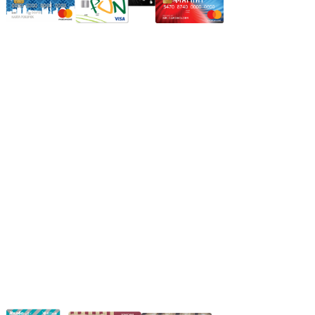
Режим работы:
Пн.-Пт.: 8.00-17.00
Сб: 9.00-14.00,
Вс.: Выходной.
*Прием заказа через корзину сайта, круглосуточно.
*Если интересуещего вас товара нет в наличии, свяжитесь с
нашим менеджером или оставьте сообщение по электронной
почте, в рабочее время ваше сообщение будет обработано.