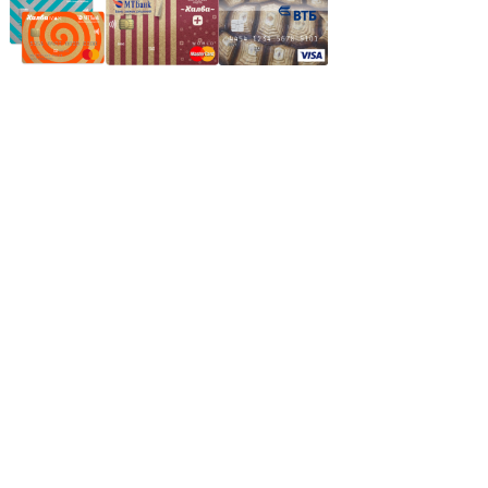
Частное производственное унитарное предприятие
"Энергостройкомплекс"
Юридический адрес: 213805, г. Бобруйск, пер. Расковой, 9
УНН 790313889
Свидетельство о регистрации
790313889 от 14.03.2006 г.
Регистрирующий орган: Бобруйский горисполком,
Зарегестрирован в торговом реестре 29.02.2016