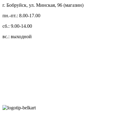
г. Бобруйск, ул. Минская, 96 (магазин)
пн.-пт.: 8.00-17.00
сб.: 9.00-14.00
вс.: выходной
3.14zdc
Способы оплаты:
Безналичный банковский перевод
Наличными денежными средствами при самовывозе
Банковской пластиковой карточкой в режиме "онлайн"
АИС "Расчет" (ЕРИП)
Карты рассрочки: