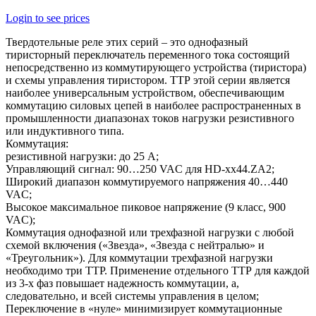
Login to see prices
Твердотельные реле этих серий – это однофазный
тиристорный переключатель переменного тока состоящий
непосредственно из коммутирующего устройства (тиристора)
и схемы управления тиристором. ТТР этой серии является
наиболее универсальным устройством, обеспечивающим
коммутацию силовых цепей в наиболее распространенных в
промышленности диапазонах токов нагрузки резистивного
или индуктивного типа.
Коммутация:
резистивной нагрузки: до 25 А;
Управляющий сигнал: 90…250 VAC для HD-xx44.ZA2;
Широкий диапазон коммутируемого напряжения 40…440
VAC;
Высокое максимальное пиковое напряжение (9 класс, 900
VAC);
Коммутация однофазной или трехфазной нагрузки с любой
схемой включения («Звезда», «Звезда с нейтралью» и
«Треугольник»). Для коммутации трехфазной нагрузки
необходимо три ТТР. Применение отдельного ТТР для каждой
из 3-х фаз повышает надежность коммутации, а,
следовательно, и всей системы управления в целом;
Переключение в «нуле» минимизирует коммутационные