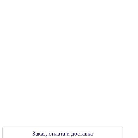
"Энергостройкомплекс"
Юридический адрес: 213805, г. Бобруйск, пер. Расковой, 9
УНН 790313889
Свидетельство о регистрации
790313889 от 14.03.2006 г.
Регистрирующий орган: Бобруйский горисполком,
Зарегестрирован в торговом реестре 29.02.2016
Заказ, оплата и доставка