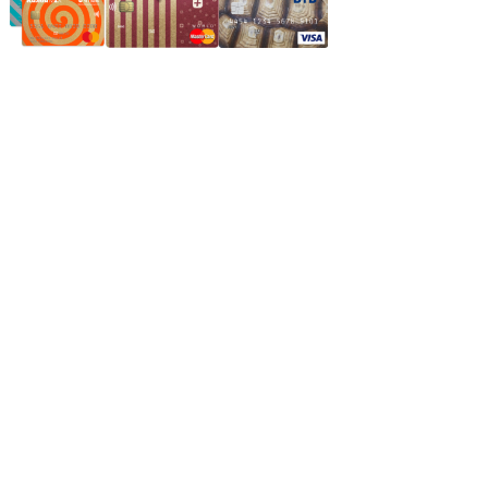
Частное производственное унитарное предприятие
"Энергостройкомплекс"
Юридический адрес: 213805, г. Бобруйск, пер. Расковой, 9
УНН 790313889
Свидетельство о регистрации
790313889 от 14.03.2006 г.
Регистрирующий орган: Бобруйский горисполком,
Зарегестрирован в торговом реестре 29.02.2016