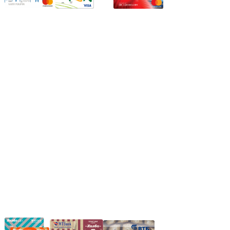
Режим работы:
Пн.-Пт.: 8.00-17.00
Сб: 9.00-14.00,
Вс.: Выходной.
*Прием заказа через корзину сайта, круглосуточно.
*Если интересуещего вас товара нет в наличии, свяжитесь с
нашим менеджером или оставьте сообщение по электронной
почте, в рабочее время ваше сообщение будет обработано.