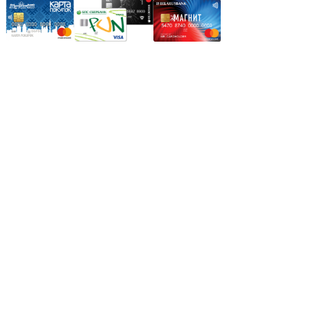
Режим работы:
Пн.-Пт.: 8.00-17.00
Сб: 9.00-14.00,
Вс.: Выходной.
*Прием заказа через корзину сайта, круглосуточно.
*Если интересуещего вас товара нет в наличии, свяжитесь с
нашим менеджером или оставьте сообщение по электронной
почте, в рабочее время ваше сообщение будет обработано.