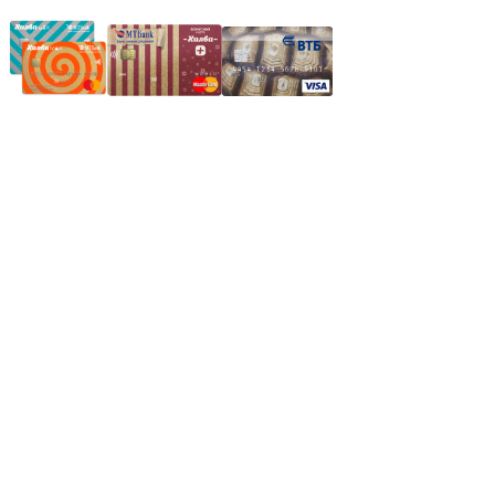
Частное производственное унитарное предприятие
"Энергостройкомплекс"
Юридический адрес: 213805, г. Бобруйск, пер. Расковой, 9
УНН 790313889
Свидетельство о регистрации
790313889 от 14.03.2006 г.
Регистрирующий орган: Бобруйский горисполком,
Зарегестрирован в торговом реестре 29.02.2016