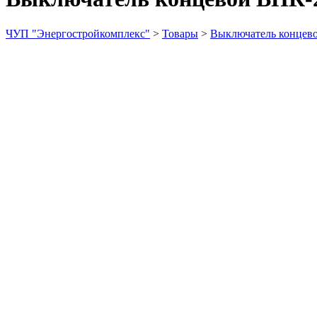
ЧУП "Энергостройкомплекс"
>
Товары
>
Выключатель концев