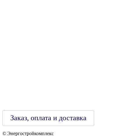
УНН 790313889
Свидетельство о регистрации
790313889 от 14.03.2006 г.
Регистрирующий орган: Бобруйский горисполком,
Зарегестрирован в торговом реестре 29.02.2016
Заказ, оплата и доставка
© Энергостройкомплекс