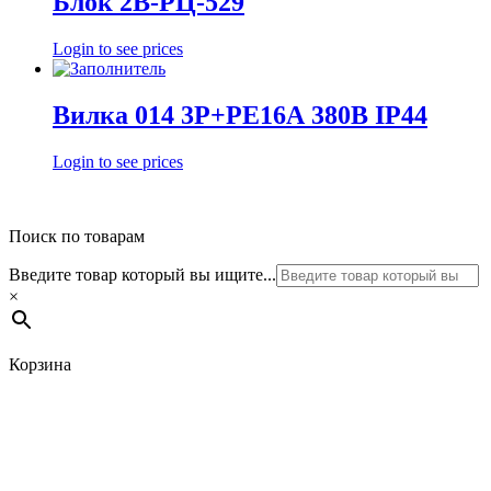
Блок 2В-РЦ-529
Login to see prices
Вилка 014 3Р+РЕ16А 380В IP44
Login to see prices
Поиск по товарам
Введите товар который вы ищите...
×
Корзина