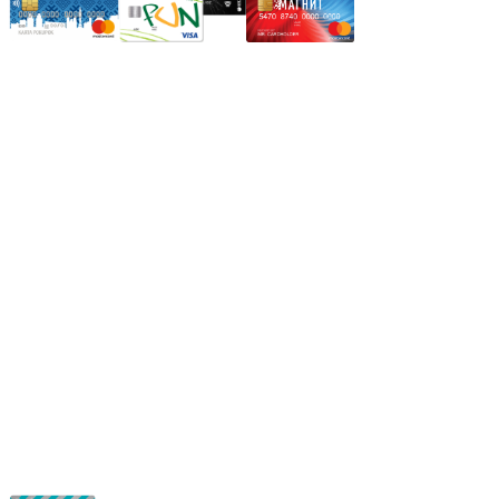
Режим работы:
Пн.-Пт.: 8.00-17.00
Сб: 9.00-14.00,
Вс.: Выходной.
*Прием заказа через корзину сайта, круглосуточно.
*Если интересуещего вас товара нет в наличии, свяжитесь с
нашим менеджером или оставьте сообщение по электронной
почте, в рабочее время ваше сообщение будет обработано.