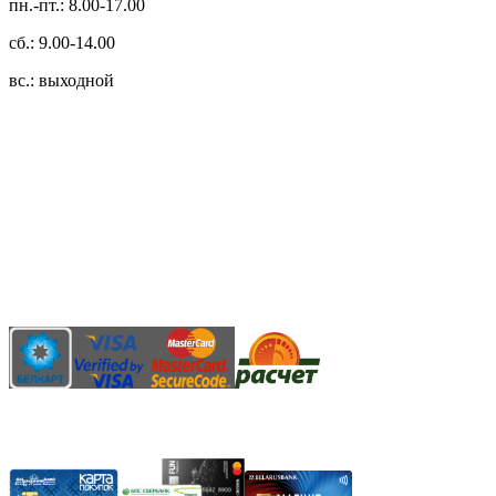
пн.-пт.: 8.00-17.00
сб.: 9.00-14.00
вс.: выходной
3.14zdc
Способы оплаты:
Безналичный банковский перевод
Наличными денежными средствами при самовывозе
Банковской пластиковой карточкой в режиме "онлайн"
АИС "Расчет" (ЕРИП)
Карты рассрочки: