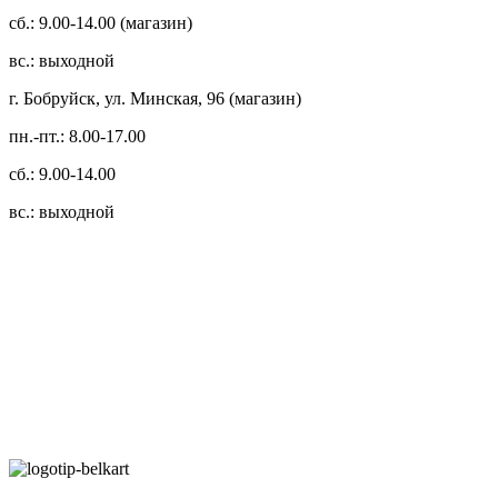
сб.: 9.00-14.00 (магазин)
вс.: выходной
г. Бобруйск, ул. Минская, 96 (магазин)
пн.-пт.: 8.00-17.00
сб.: 9.00-14.00
вс.: выходной
3.14zdc
Способы оплаты:
Безналичный банковский перевод
Наличными денежными средствами при самовывозе
Банковской пластиковой карточкой в режиме "онлайн"
АИС "Расчет" (ЕРИП)