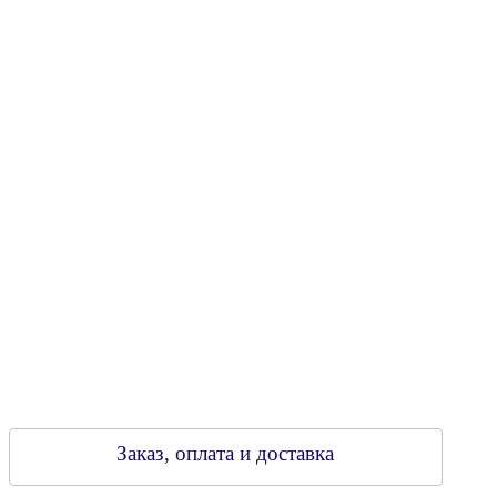
Юридический адрес: 213805, г. Бобруйск, пер. Расковой, 9
УНН 790313889
Свидетельство о регистрации
790313889 от 14.03.2006 г.
Регистрирующий орган: Бобруйский горисполком,
Зарегестрирован в торговом реестре 29.02.2016
Заказ, оплата и доставка