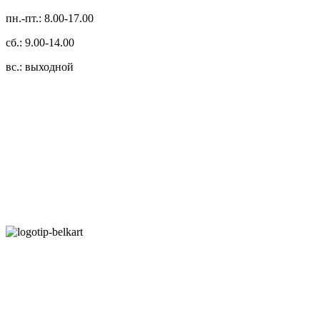
пн.-пт.: 8.00-17.00
сб.: 9.00-14.00
вс.: выходной
3.14zdc
Способы оплаты:
Безналичный банковский перевод
Наличными денежными средствами при самовывозе
Банковской пластиковой карточкой в режиме "онлайн"
АИС "Расчет" (ЕРИП)
Карты рассрочки:
Режим работы: