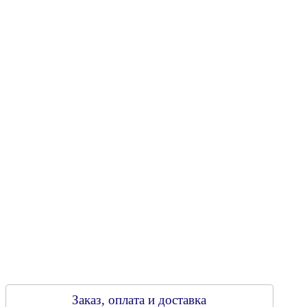
"Энергостройкомплекс"
Юридический адрес: 213805, г. Бобруйск, пер. Расковой, 9
УНН 790313889
Свидетельство о регистрации
790313889 от 14.03.2006 г.
Регистрирующий орган: Бобруйский горисполком,
Зарегестрирован в торговом реестре 29.02.2016
Заказ, оплата и доставка