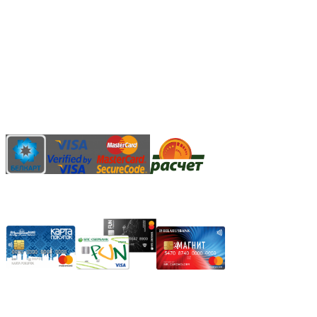
3.14zdc
Способы оплаты:
Безналичный банковский перевод
Наличными денежными средствами при самовывозе
Банковской пластиковой карточкой в режиме "онлайн"
АИС "Расчет" (ЕРИП)
Карты рассрочки:
Режим работы: