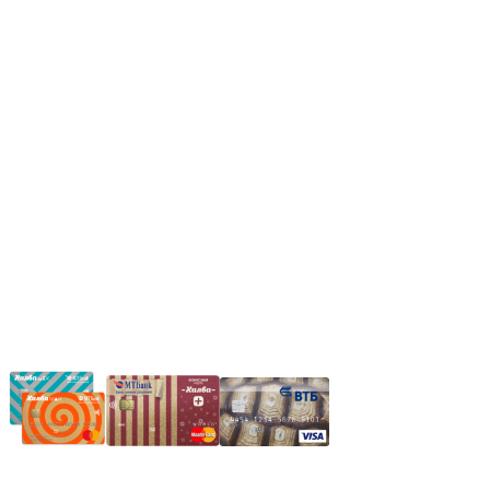
Пн.-Пт.: 8.00-17.00
Сб: 9.00-14.00,
Вс.: Выходной.
*Прием заказа через корзину сайта, круглосуточно.
*Если интересуещего вас товара нет в наличии, свяжитесь с
нашим менеджером или оставьте сообщение по электронной
почте, в рабочее время ваше сообщение будет обработано.
Частное производственное унитарное предприятие