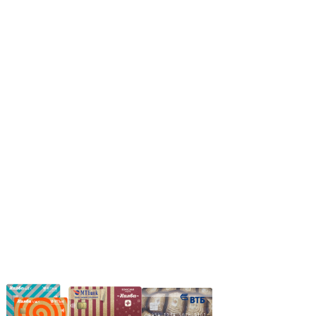
Режим работы:
Пн.-Пт.: 8.00-17.00
Сб: 9.00-14.00,
Вс.: Выходной.
*Прием заказа через корзину сайта, круглосуточно.
*Если интересуещего вас товара нет в наличии, свяжитесь с
нашим менеджером или оставьте сообщение по электронной
почте, в рабочее время ваше сообщение будет обработано.