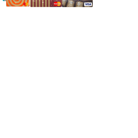
Частное производственное унитарное предприятие
"Энергостройкомплекс"
Юридический адрес: 213805, г. Бобруйск, пер. Расковой, 9
УНН 790313889
Свидетельство о регистрации
790313889 от 14.03.2006 г.
Регистрирующий орган: Бобруйский горисполком,
Зарегестрирован в торговом реестре 29.02.2016