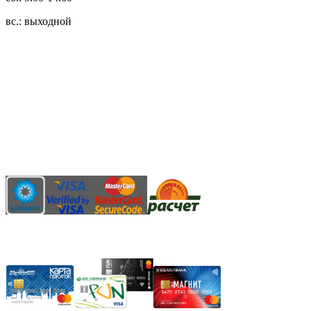
вс.: выходной
3.14zdc
Способы оплаты:
Безналичный банковский перевод
Наличными денежными средствами при самовывозе
Банковской пластиковой карточкой в режиме "онлайн"
АИС "Расчет" (ЕРИП)
Карты рассрочки: