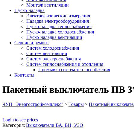
Монтаж вентиляции
Пуско-наладка
Электрофизические измерения
Наладка электрооборудования
Пуско-наладка теплоснабжения
Пуско-наладка холодоснабжения
Пуско-наладка вентиляции
Сервис и ремонт
Систем холодоснабжения
Систем вентиляции
Систем электроснабжения
Систем теплоснабжения и отопления
Промывка систем теплоснабжения
Контакты
Пакетный выключатель ПВ 3*4
ЧУП "Энергостройкомплекс"
>
Товары
>
Пакетный выключател
Login to see prices
Категория:
Выключатели ВА, ВН, УЗО