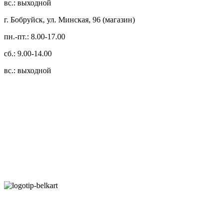
вс.: выходной
г. Бобруйск, ул. Минская, 96 (магазин)
пн.-пт.: 8.00-17.00
сб.: 9.00-14.00
вс.: выходной
3.14zdc
Способы оплаты:
Безналичный банковский перевод
Наличными денежными средствами при самовывозе
Банковской пластиковой карточкой в режиме "онлайн"
АИС "Расчет" (ЕРИП)
Карты рассрочки: