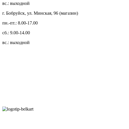
вс.: выходной
г. Бобруйск, ул. Минская, 96 (магазин)
пн.-пт.: 8.00-17.00
сб.: 9.00-14.00
вс.: выходной
3.14zdc
Способы оплаты:
Безналичный банковский перевод
Наличными денежными средствами при самовывозе
Банковской пластиковой карточкой в режиме "онлайн"
АИС "Расчет" (ЕРИП)
Карты рассрочки: