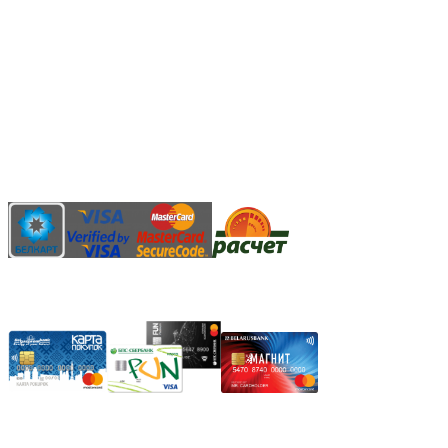
3.14zdc
Способы оплаты:
Безналичный банковский перевод
Наличными денежными средствами при самовывозе
Банковской пластиковой карточкой в режиме "онлайн"
АИС "Расчет" (ЕРИП)
Карты рассрочки:
Режим работы: