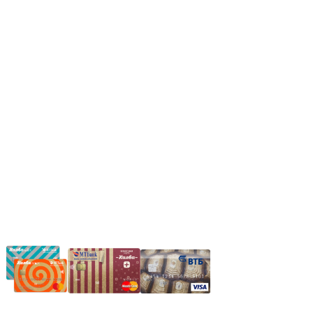
Пн.-Пт.: 8.00-17.00
Сб: 9.00-14.00,
Вс.: Выходной.
*Прием заказа через корзину сайта, круглосуточно.
*Если интересуещего вас товара нет в наличии, свяжитесь с
нашим менеджером или оставьте сообщение по электронной
почте, в рабочее время ваше сообщение будет обработано.