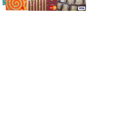
Частное производственное унитарное предприятие
"Энергостройкомплекс"
Юридический адрес: 213805, г. Бобруйск, пер. Расковой, 9
УНН 790313889
Свидетельство о регистрации
790313889 от 14.03.2006 г.
Регистрирующий орган: Бобруйский горисполком,
Зарегестрирован в торговом реестре 29.02.2016