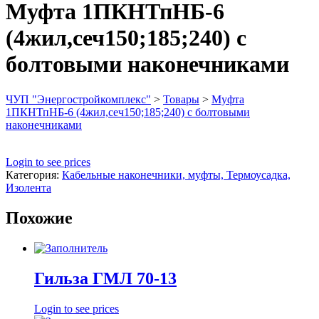
Муфта 1ПКНТпНБ-6
(4жил,сеч150;185;240) с
болтовыми наконечниками
ЧУП "Энергостройкомплекс"
>
Товары
>
Муфта
1ПКНТпНБ-6 (4жил,сеч150;185;240) с болтовыми
наконечниками
Login to see prices
Категория:
Кабельные наконечники, муфты, Термоусадка,
Изолента
Похожие
Гильза ГМЛ 70-13
Login to see prices