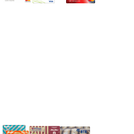
Режим работы:
Пн.-Пт.: 8.00-17.00
Сб: 9.00-14.00,
Вс.: Выходной.
*Прием заказа через корзину сайта, круглосуточно.
*Если интересуещего вас товара нет в наличии, свяжитесь с
нашим менеджером или оставьте сообщение по электронной
почте, в рабочее время ваше сообщение будет обработано.