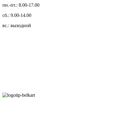
пн.-пт.: 8.00-17.00
сб.: 9.00-14.00
вс.: выходной
3.14zdc
Способы оплаты:
Безналичный банковский перевод
Наличными денежными средствами при самовывозе
Банковской пластиковой карточкой в режиме "онлайн"
АИС "Расчет" (ЕРИП)
Карты рассрочки:
Режим работы: