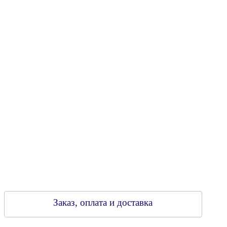
Юридический адрес: 213805, г. Бобруйск, пер. Расковой, 9
УНН 790313889
Свидетельство о регистрации
790313889 от 14.03.2006 г.
Регистрирующий орган: Бобруйский горисполком,
Зарегестрирован в торговом реестре 29.02.2016
Заказ, оплата и доставка