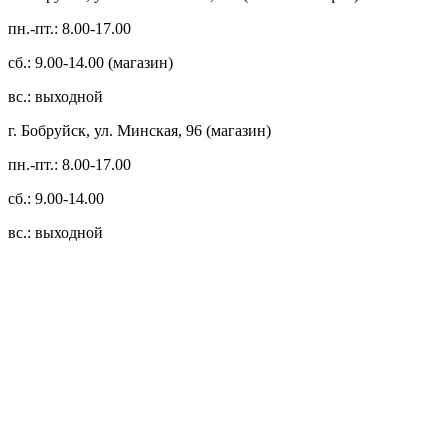
пн.-пт.: 8.00-17.00
сб.: 9.00-14.00 (магазин)
вс.: выходной
г. Бобруйск, ул. Минская, 96 (магазин)
пн.-пт.: 8.00-17.00
сб.: 9.00-14.00
вс.: выходной
3.14zdc
Способы оплаты:
Безналичный банковский перевод
Наличными денежными средствами при самовывозе
Банковской пластиковой карточкой в режиме "онлайн"
АИС "Расчет" (ЕРИП)