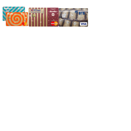
Частное производственное унитарное предприятие
"Энергостройкомплекс"
Юридический адрес: 213805, г. Бобруйск, пер. Расковой, 9
УНН 790313889
Свидетельство о регистрации
790313889 от 14.03.2006 г.
Регистрирующий орган: Бобруйский горисполком,
Зарегестрирован в торговом реестре 29.02.2016