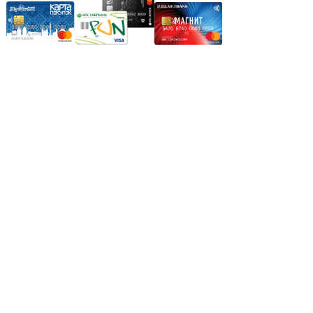
Режим работы:
Пн.-Пт.: 8.00-17.00
Сб: 9.00-14.00,
Вс.: Выходной.
*Прием заказа через корзину сайта, круглосуточно.
*Если интересуещего вас товара нет в наличии, свяжитесь с
нашим менеджером или оставьте сообщение по электронной
почте, в рабочее время ваше сообщение будет обработано.