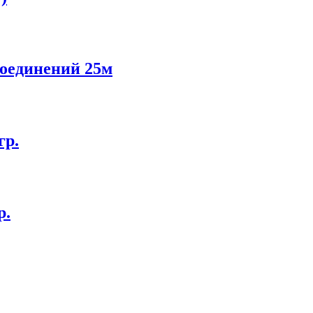
 соединений 25м
гр.
р.