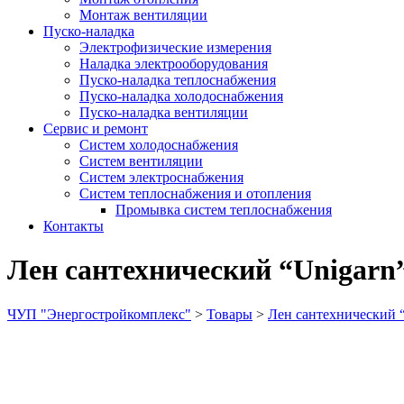
Монтаж вентиляции
Пуско-наладка
Электрофизические измерения
Наладка электрооборудования
Пуско-наладка теплоснабжения
Пуско-наладка холодоснабжения
Пуско-наладка вентиляции
Сервис и ремонт
Систем холодоснабжения
Систем вентиляции
Систем электроснабжения
Систем теплоснабжения и отопления
Промывка систем теплоснабжения
Контакты
Лен сантехнический “Unigarn” 
ЧУП "Энергостройкомплекс"
>
Товары
>
Лен сантехнический “U