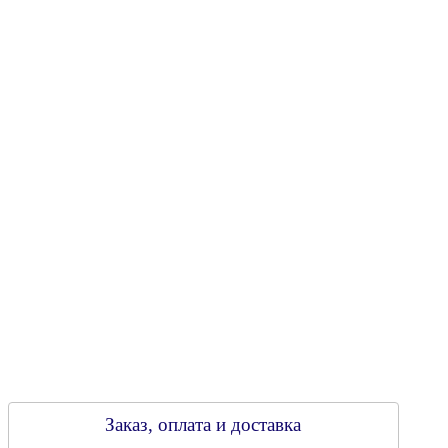
Юридический адрес: 213805, г. Бобруйск, пер. Расковой, 9
УНН 790313889
Свидетельство о регистрации
790313889 от 14.03.2006 г.
Регистрирующий орган: Бобруйский горисполком,
Зарегестрирован в торговом реестре 29.02.2016
Заказ, оплата и доставка