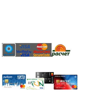
Способы оплаты:
Безналичный банковский перевод
Наличными денежными средствами при самовывозе
Банковской пластиковой карточкой в режиме "онлайн"
АИС "Расчет" (ЕРИП)
Карты рассрочки:
Режим работы:
Пн.-Пт.: 8.00-17.00