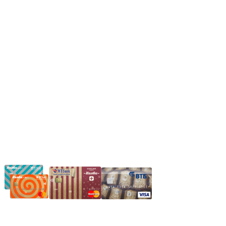
Сб: 9.00-14.00,
Вс.: Выходной.
*Прием заказа через корзину сайта, круглосуточно.
*Если интересуещего вас товара нет в наличии, свяжитесь с
нашим менеджером или оставьте сообщение по электронной
почте, в рабочее время ваше сообщение будет обработано.
Частное производственное унитарное предприятие
"Энергостройкомплекс"