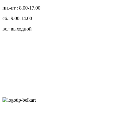
пн.-пт.: 8.00-17.00
сб.: 9.00-14.00
вс.: выходной
3.14zdc
Способы оплаты:
Безналичный банковский перевод
Наличными денежными средствами при самовывозе
Банковской пластиковой карточкой в режиме "онлайн"
АИС "Расчет" (ЕРИП)
Карты рассрочки:
Режим работы: