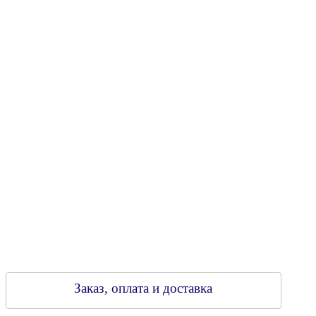
Юридический адрес: 213805, г. Бобруйск, пер. Расковой, 9
УНН 790313889
Свидетельство о регистрации
790313889 от 14.03.2006 г.
Регистрирующий орган: Бобруйский горисполком,
Зарегестрирован в торговом реестре 29.02.2016
Заказ, оплата и доставка