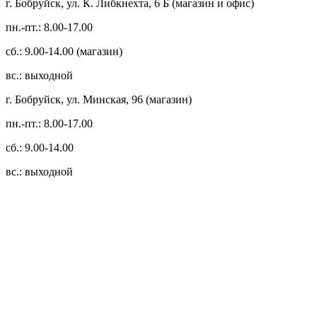
г. Бобруйск, ул. К. Либкнехта, 6 Б (магазин и офис)
пн.-пт.: 8.00-17.00
сб.: 9.00-14.00 (магазин)
вс.: выходной
г. Бобруйск, ул. Минская, 96 (магазин)
пн.-пт.: 8.00-17.00
сб.: 9.00-14.00
вс.: выходной
3.14zdc
Способы оплаты:
Безналичный банковский перевод
Наличными денежными средствами при самовывозе
Банковской пластиковой карточкой в режиме "онлайн"
АИС "Расчет" (ЕРИП)