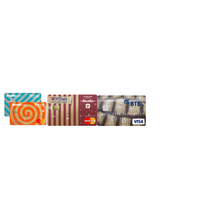
нашим менеджером или оставьте сообщение по электронной
почте, в рабочее время ваше сообщение будет обработано.
Частное производственное унитарное предприятие
"Энергостройкомплекс"
Юридический адрес: 213805, г. Бобруйск, пер. Расковой, 9
УНН 790313889
Свидетельство о регистрации