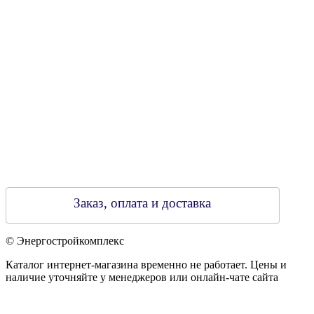
790313889 от 14.03.2006 г.
Регистрирующий орган: Бобруйский горисполком,
Зарегестрирован в торговом реестре 29.02.2016
Заказ, оплата и доставка
© Энергостройкомплекс
Каталог интернет-магазина временно не работает. Цены и
наличие уточняйте у менеджеров или онлайн-чате сайта