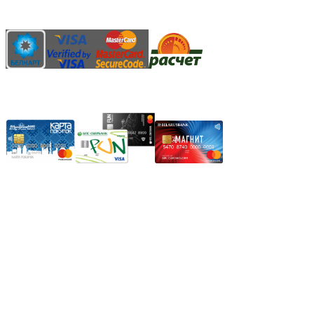
АИС "Расчет" (ЕРИП)
Карты рассрочки:
Режим работы:
Пн.-Пт.: 8.00-17.00
Сб: 9.00-14.00,
Вс.: Выходной.
*Прием заказа через корзину сайта, круглосуточно.
*Если интересуещего вас товара нет в наличии, свяжитесь с