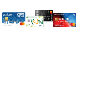
Карты рассрочки:
Режим работы:
Пн.-Пт.: 8.00-17.00
Сб: 9.00-14.00,
Вс.: Выходной.
*Прием заказа через корзину сайта, круглосуточно.
*Если интересуещего вас товара нет в наличии, свяжитесь с
нашим менеджером или оставьте сообщение по электронной
почте, в рабочее время ваше сообщение будет обработано.