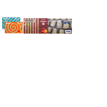
Частное производственное унитарное предприятие
"Энергостройкомплекс"
Юридический адрес: 213805, г. Бобруйск, пер. Расковой, 9
УНН 790313889
Свидетельство о регистрации
790313889 от 14.03.2006 г.
Регистрирующий орган: Бобруйский горисполком,
Зарегестрирован в торговом реестре 29.02.2016