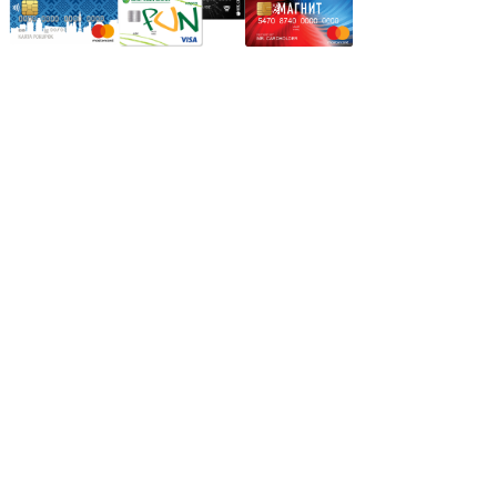
Режим работы:
Пн.-Пт.: 8.00-17.00
Сб: 9.00-14.00,
Вс.: Выходной.
*Прием заказа через корзину сайта, круглосуточно.
*Если интересуещего вас товара нет в наличии, свяжитесь с
нашим менеджером или оставьте сообщение по электронной
почте, в рабочее время ваше сообщение будет обработано.