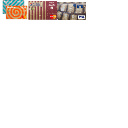
Частное производственное унитарное предприятие
"Энергостройкомплекс"
Юридический адрес: 213805, г. Бобруйск, пер. Расковой, 9
УНН 790313889
Свидетельство о регистрации
790313889 от 14.03.2006 г.
Регистрирующий орган: Бобруйский горисполком,
Зарегестрирован в торговом реестре 29.02.2016