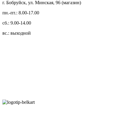
г. Бобруйск, ул. Минская, 96 (магазин)
пн.-пт.: 8.00-17.00
сб.: 9.00-14.00
вс.: выходной
3.14zdc
Способы оплаты:
Безналичный банковский перевод
Наличными денежными средствами при самовывозе
Банковской пластиковой карточкой в режиме "онлайн"
АИС "Расчет" (ЕРИП)
Карты рассрочки: