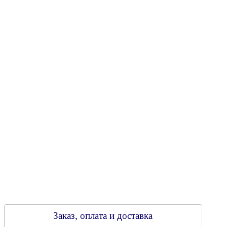
Юридический адрес: 213805, г. Бобруйск, пер. Расковой, 9
УНН 790313889
Свидетельство о регистрации
790313889 от 14.03.2006 г.
Регистрирующий орган: Бобруйский горисполком,
Зарегестрирован в торговом реестре 29.02.2016
Заказ, оплата и доставка