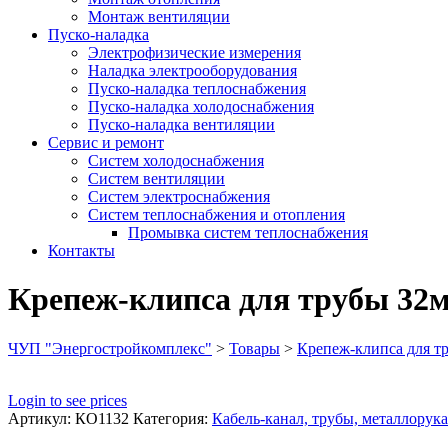
Монтаж вентиляции
Пуско-наладка
Электрофизические измерения
Наладка электрооборудования
Пуско-наладка теплоснабжения
Пуско-наладка холодоснабжения
Пуско-наладка вентиляции
Сервис и ремонт
Систем холодоснабжения
Систем вентиляции
Систем электроснабжения
Систем теплоснабжения и отопления
Промывка систем теплоснабжения
Контакты
Крепеж-клипса для трубы 32м
ЧУП "Энергостройкомплекс"
>
Товары
>
Крепеж-клипса для тр
Login to see prices
Артикул:
КО1132
Категория:
Кабель-канал, трубы, металлорук