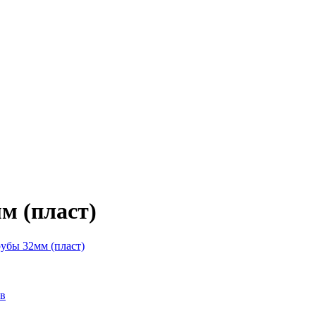
м (пласт)
убы 32мм (пласт)
ав