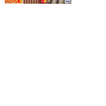
Частное производственное унитарное предприятие
"Энергостройкомплекс"
Юридический адрес: 213805, г. Бобруйск, пер. Расковой, 9
УНН 790313889
Свидетельство о регистрации
790313889 от 14.03.2006 г.
Регистрирующий орган: Бобруйский горисполком,
Зарегестрирован в торговом реестре 29.02.2016