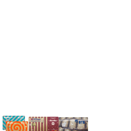
Режим работы:
Пн.-Пт.: 8.00-17.00
Сб: 9.00-14.00,
Вс.: Выходной.
*Прием заказа через корзину сайта, круглосуточно.
*Если интересуещего вас товара нет в наличии, свяжитесь с
нашим менеджером или оставьте сообщение по электронной
почте, в рабочее время ваше сообщение будет обработано.