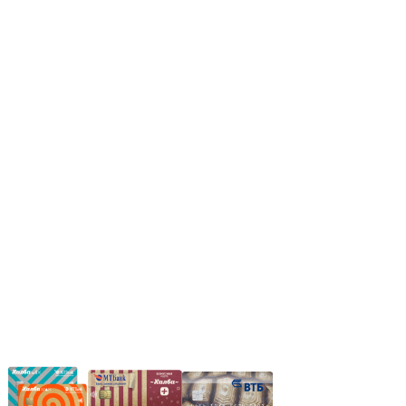
Режим работы:
Пн.-Пт.: 8.00-17.00
Сб: 9.00-14.00,
Вс.: Выходной.
*Прием заказа через корзину сайта, круглосуточно.
*Если интересуещего вас товара нет в наличии, свяжитесь с
нашим менеджером или оставьте сообщение по электронной
почте, в рабочее время ваше сообщение будет обработано.