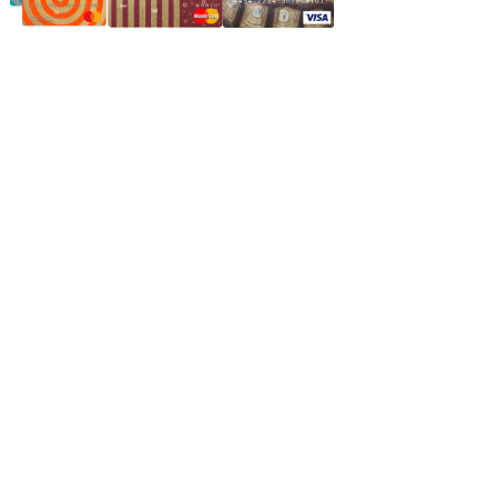
Частное производственное унитарное предприятие
"Энергостройкомплекс"
Юридический адрес: 213805, г. Бобруйск, пер. Расковой, 9
УНН 790313889
Свидетельство о регистрации
790313889 от 14.03.2006 г.
Регистрирующий орган: Бобруйский горисполком,
Зарегестрирован в торговом реестре 29.02.2016