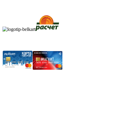
АИС "Расчет" (ЕРИП)
Карты рассрочки:
Режим работы:
Пн.-Пт.: 8.00-17.00
Сб: 9.00-14.00,
Вс.: Выходной.
*Прием заказа через корзину сайта, круглосуточно.
*Если интересуещего вас товара нет в наличии, свяжитесь с