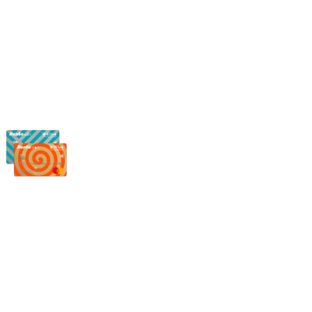
нашим менеджером или оставьте сообщение по электронной
почте, в рабочее время ваше сообщение будет обработано.
Частное производственное унитарное предприятие
"Энергостройкомплекс"
Юридический адрес: 213805, г. Бобруйск, пер. Расковой, 9
УНН 790313889
Свидетельство о регистрации
790313889 от 14.03.2006 г.