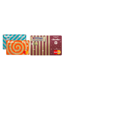
Частное производственное унитарное предприятие
"Энергостройкомплекс"
Юридический адрес: 213805, г. Бобруйск, пер. Расковой, 9
УНН 790313889
Свидетельство о регистрации
790313889 от 14.03.2006 г.
Регистрирующий орган: Бобруйский горисполком,
Зарегестрирован в торговом реестре 29.02.2016