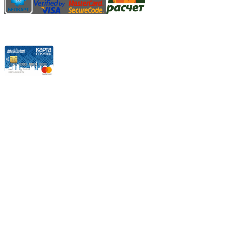
Карты рассрочки:
Режим работы:
Пн.-Пт.: 8.00-17.00
Сб: 9.00-14.00,
Вс.: Выходной.
*Прием заказа через корзину сайта, круглосуточно.
*Если интересуещего вас товара нет в наличии, свяжитесь с
нашим менеджером или оставьте сообщение по электронной
почте, в рабочее время ваше сообщение будет обработано.