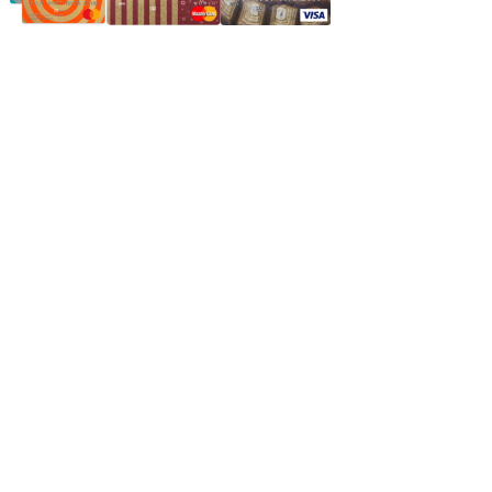
Частное производственное унитарное предприятие
"Энергостройкомплекс"
Юридический адрес: 213805, г. Бобруйск, пер. Расковой, 9
УНН 790313889
Свидетельство о регистрации
790313889 от 14.03.2006 г.
Регистрирующий орган: Бобруйский горисполком,
Зарегестрирован в торговом реестре 29.02.2016