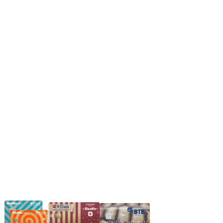
Режим работы:
Пн.-Пт.: 8.00-17.00
Сб: 9.00-14.00,
Вс.: Выходной.
*Прием заказа через корзину сайта, круглосуточно.
*Если интересуещего вас товара нет в наличии, свяжитесь с
нашим менеджером или оставьте сообщение по электронной
почте, в рабочее время ваше сообщение будет обработано.