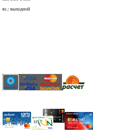
вс.: выходной
3.14zdc
Способы оплаты:
Безналичный банковский перевод
Наличными денежными средствами при самовывозе
Банковской пластиковой карточкой в режиме "онлайн"
АИС "Расчет" (ЕРИП)
Карты рассрочки: