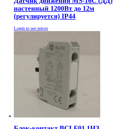
Датчик движения MS-16C (ДД)
настенный 1200Вт до 12м
(регулируется) IP44
Login to see prices
Блок-контакт BCLF01 1HЗ