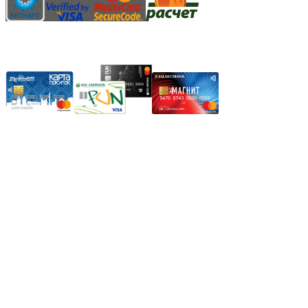
Карты рассрочки:
Режим работы:
Пн.-Пт.: 8.00-17.00
Сб: 9.00-14.00,
Вс.: Выходной.
*Прием заказа через корзину сайта, круглосуточно.
*Если интересуещего вас товара нет в наличии, свяжитесь с
нашим менеджером или оставьте сообщение по электронной
почте, в рабочее время ваше сообщение будет обработано.