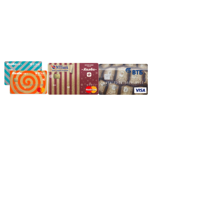
Частное производственное унитарное предприятие
"Энергостройкомплекс"
Юридический адрес: 213805, г. Бобруйск, пер. Расковой, 9
УНН 790313889
Свидетельство о регистрации
790313889 от 14.03.2006 г.
Регистрирующий орган: Бобруйский горисполком,