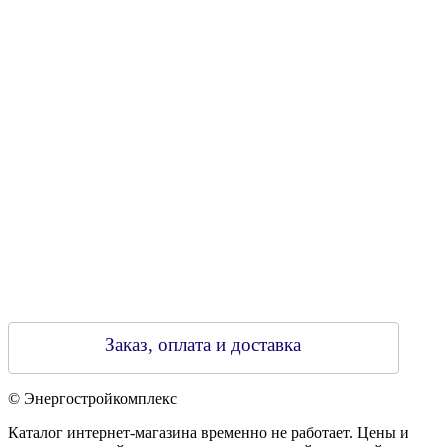
Свидетельство о регистрации
790313889 от 14.03.2006 г.
Регистрирующий орган: Бобруйский горисполком,
Зарегестрирован в торговом реестре 29.02.2016
Заказ, оплата и доставка
© Энергостройкомплекс
Каталог интернет-магазина временно не работает. Цены и