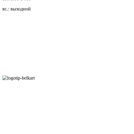
вс.: выходной
3.14zdc
Способы оплаты:
Безналичный банковский перевод
Наличными денежными средствами при самовывозе
Банковской пластиковой карточкой в режиме "онлайн"
АИС "Расчет" (ЕРИП)
Карты рассрочки:
Режим работы:
Пн.-Пт.: 8.00-17.00