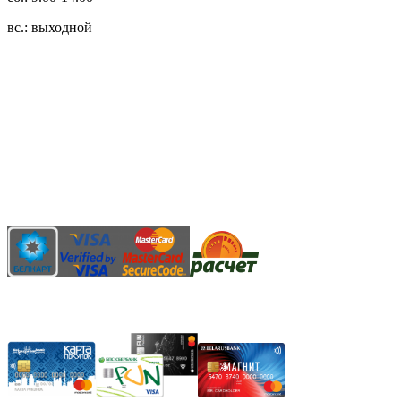
вс.: выходной
3.14zdc
Способы оплаты:
Безналичный банковский перевод
Наличными денежными средствами при самовывозе
Банковской пластиковой карточкой в режиме "онлайн"
АИС "Расчет" (ЕРИП)
Карты рассрочки: