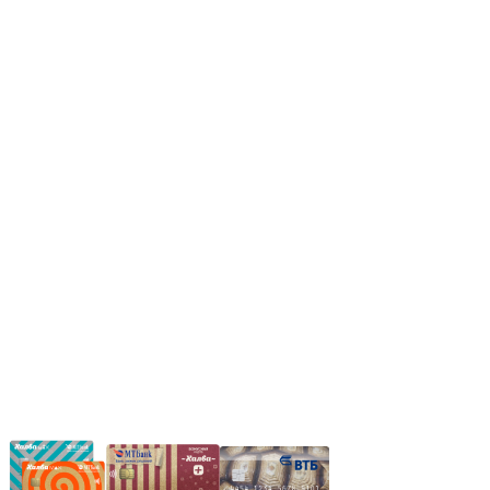
Режим работы:
Пн.-Пт.: 8.00-17.00
Сб: 9.00-14.00,
Вс.: Выходной.
*Прием заказа через корзину сайта, круглосуточно.
*Если интересуещего вас товара нет в наличии, свяжитесь с
нашим менеджером или оставьте сообщение по электронной
почте, в рабочее время ваше сообщение будет обработано.