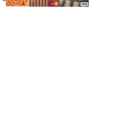
Частное производственное унитарное предприятие
"Энергостройкомплекс"
Юридический адрес: 213805, г. Бобруйск, пер. Расковой, 9
УНН 790313889
Свидетельство о регистрации
790313889 от 14.03.2006 г.
Регистрирующий орган: Бобруйский горисполком,
Зарегестрирован в торговом реестре 29.02.2016