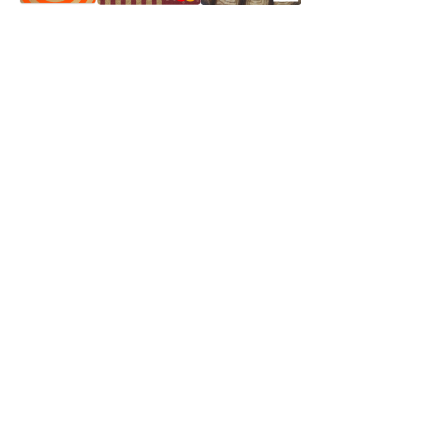
Частное производственное унитарное предприятие
"Энергостройкомплекс"
Юридический адрес: 213805, г. Бобруйск, пер. Расковой, 9
УНН 790313889
Свидетельство о регистрации
790313889 от 14.03.2006 г.
Регистрирующий орган: Бобруйский горисполком,
Зарегестрирован в торговом реестре 29.02.2016