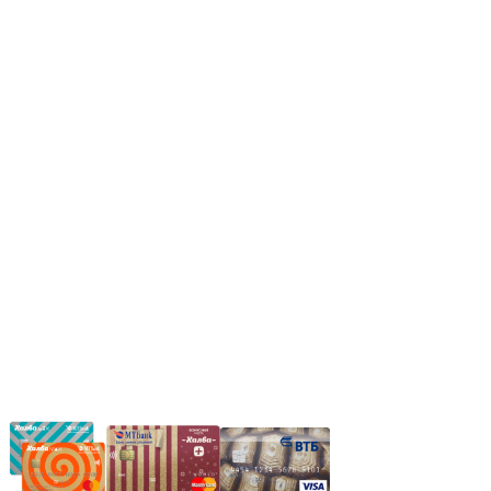
Режим работы:
Пн.-Пт.: 8.00-17.00
Сб: 9.00-14.00,
Вс.: Выходной.
*Прием заказа через корзину сайта, круглосуточно.
*Если интересуещего вас товара нет в наличии, свяжитесь с
нашим менеджером или оставьте сообщение по электронной
почте, в рабочее время ваше сообщение будет обработано.