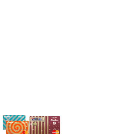
Режим работы:
Пн.-Пт.: 8.00-17.00
Сб: 9.00-14.00,
Вс.: Выходной.
*Прием заказа через корзину сайта, круглосуточно.
*Если интересуещего вас товара нет в наличии, свяжитесь с
нашим менеджером или оставьте сообщение по электронной
почте, в рабочее время ваше сообщение будет обработано.