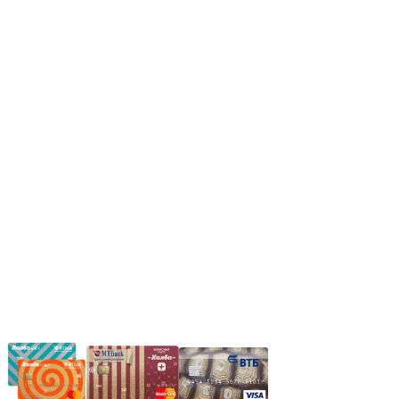
Режим работы:
Пн.-Пт.: 8.00-17.00
Сб: 9.00-14.00,
Вс.: Выходной.
*Прием заказа через корзину сайта, круглосуточно.
*Если интересуещего вас товара нет в наличии, свяжитесь с
нашим менеджером или оставьте сообщение по электронной
почте, в рабочее время ваше сообщение будет обработано.