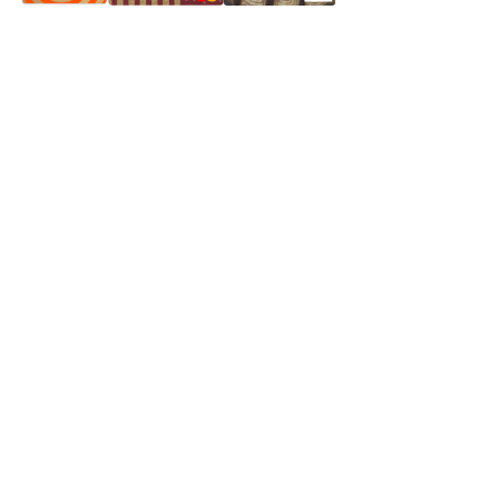
Частное производственное унитарное предприятие
"Энергостройкомплекс"
Юридический адрес: 213805, г. Бобруйск, пер. Расковой, 9
УНН 790313889
Свидетельство о регистрации
790313889 от 14.03.2006 г.
Регистрирующий орган: Бобруйский горисполком,
Зарегестрирован в торговом реестре 29.02.2016