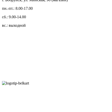
пн.-пт.: 8.00-17.00
сб.: 9.00-14.00
вс.: выходной
3.14zdc
Способы оплаты:
Безналичный банковский перевод
Наличными денежными средствами при самовывозе
Банковской пластиковой карточкой в режиме "онлайн"
АИС "Расчет" (ЕРИП)
Карты рассрочки: