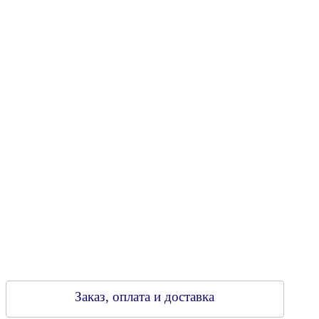
Юридический адрес: 213805, г. Бобруйск, пер. Расковой, 9
УНН 790313889
Свидетельство о регистрации
790313889 от 14.03.2006 г.
Регистрирующий орган: Бобруйский горисполком,
Зарегестрирован в торговом реестре 29.02.2016
Заказ, оплата и доставка